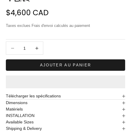
Prix de vente
$4,600 CAD
Taxes exclues
Frais d'envoi calculés
au paiement
Diminuer la quantité
Diminuer la quantité
AJOUTER AU PANIER
Télécharger les spécifications
Dimensions
Matériels
INSTALLATION
Available Sizes
Shipping & Delivery