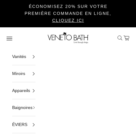
ÉCONOMISEZ 20% SUR VOTRE
PREMIÈRE COMMANDE EN LIGNE,
CLIQUEZ ICI
Passer au contenu
Veneto Bath
Ouvrir la 
Voir le
Ouvrir la navigation
Vanités
Miroirs
Appareils
Baignoires
ÉVIERS