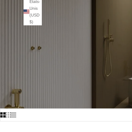
États-
Unis
(USD
$)