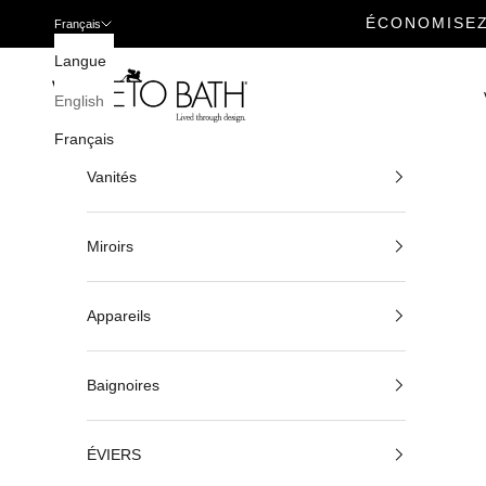
ÉCONOMISEZ
Français
Passer au contenu
Langue
Veneto Bath
English
Français
Vanités
Miroirs
Appareils
Baignoires
ÉVIERS