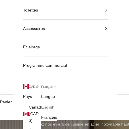
Toilettes
Accessoires
Éclairage
Programme commercial
CAD $
Français
Pays
Langue
Panier
Canada
English
(CAD
Français
$)
Découvrez nos éviers de cuisine en acier inoxydable hau