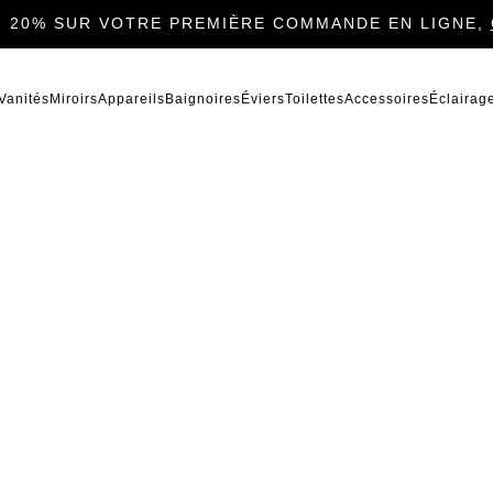
 20% SUR VOTRE PREMIÈRE COMMANDE EN LIGNE,
Vanités
Miroirs
Appareils
Baignoires
Éviers
Toilettes
Accessoires
Éclairag