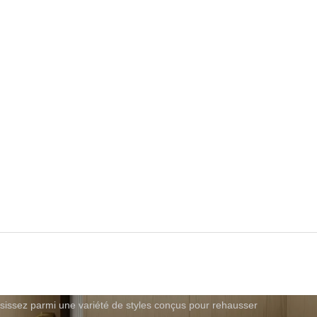
sissez parmi une variété de styles conçus pour rehausser