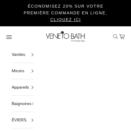
ÉCONOMISEZ 20% SUR VOTRE
PREMIÈRE COMMANDE EN LIGNE,
CLIQUEZ ICI
Passer au contenu
Veneto Bath
Ouvrir la 
Voir le
Ouvrir la navigation
Vanités
Miroirs
Appareils
Baignoires
ÉVIERS