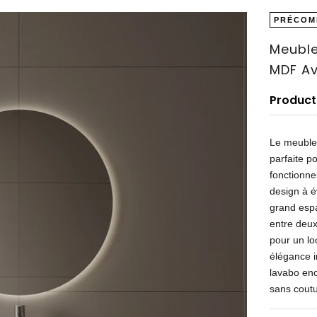
PRÉCOM
Meuble
MDF Av
Produc
Le meuble
parfaite p
fonctionne
design à é
grand espa
entre deux
pour un lo
élégance i
lavabo enca
sans coutu