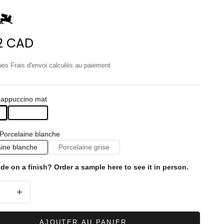
de vente
2 CAD
lues
Frais d'envoi calculés
au paiement
Cappuccino mat
Porcelaine blanche
aine blanche
Porcelaine grise
ide on a finish?
Order a sample here to see it in person.
a quantité
Diminuer la quantité
AJOUTER AU PANIER