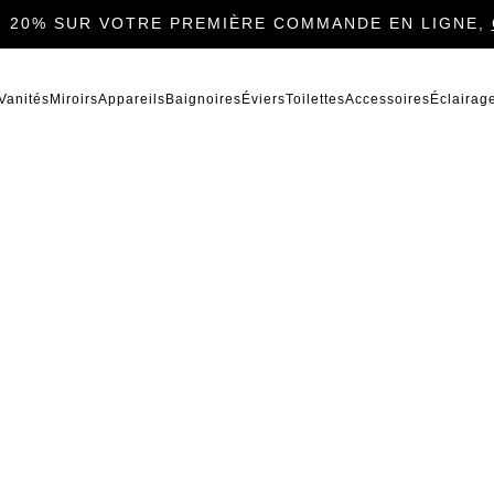
 20% SUR VOTRE PREMIÈRE COMMANDE EN LIGNE,
Vanités
Miroirs
Appareils
Baignoires
Éviers
Toilettes
Accessoires
Éclairag