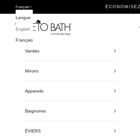
ÉCONOMISEZ
Français
Passer au contenu
Langue
Veneto Bath
English
Français
Vanités
Miroirs
Appareils
Baignoires
ÉVIERS