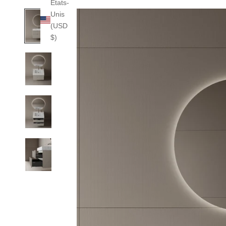
États-
Unis
(USD
$)