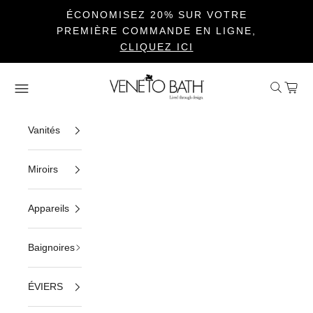
ÉCONOMISEZ 20% SUR VOTRE
PREMIÈRE COMMANDE EN LIGNE,
CLIQUEZ ICI
Passer au contenu
Veneto Bath
Ouvrir la 
Voir le
Ouvrir la navigation
Vanités
Miroirs
Appareils
Baignoires
ÉVIERS