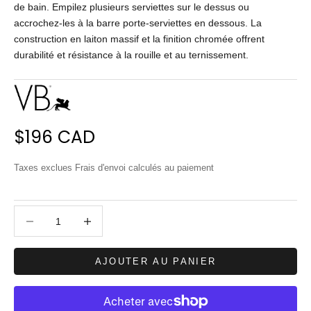
de bain. Empilez plusieurs serviettes sur le dessus ou
accrochez-les à la barre porte-serviettes en dessous. La
construction en laiton massif et la finition chromée offrent
durabilité et résistance à la rouille et au ternissement.
Prix de vente
$196 CAD
Taxes exclues
Frais d'envoi calculés
au paiement
Diminuer la quantité
Diminuer la quantité
AJOUTER AU PANIER