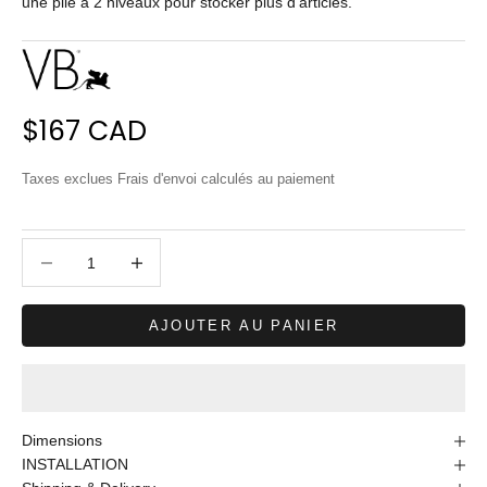
une pile à 2 niveaux pour stocker plus d'articles.
Prix de vente
$167 CAD
Taxes exclues
Frais d'envoi calculés
au paiement
Diminuer la quantité
Diminuer la quantité
AJOUTER AU PANIER
Dimensions
INSTALLATION