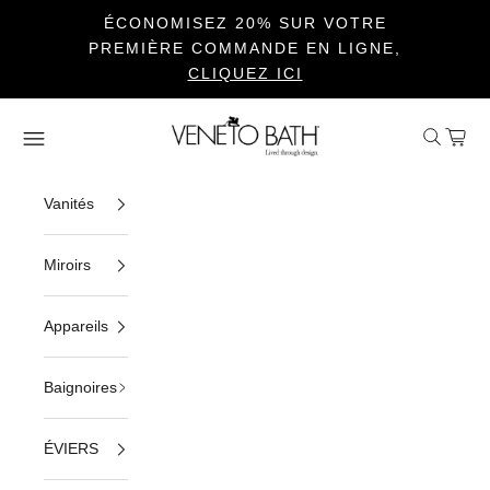
ÉCONOMISEZ 20% SUR VOTRE
PREMIÈRE COMMANDE EN LIGNE,
CLIQUEZ ICI
Passer au contenu
Veneto Bath
Ouvrir la 
Voir le
Ouvrir la navigation
Vanités
Miroirs
Appareils
Baignoires
ÉVIERS