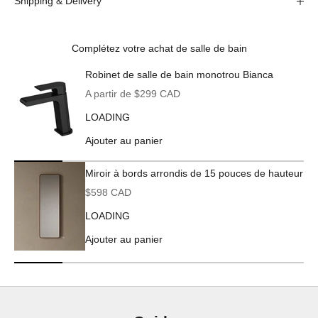
Shipping & Delivery
Complétez votre achat de salle de bain
Robinet de salle de bain monotrou Bianca
Prix de vente
A partir de $299 CAD
LOADING
Ajouter au panier
Miroir à bords arrondis de 15 pouces de hauteur
Prix de vente
$598 CAD
LOADING
Ajouter au panier