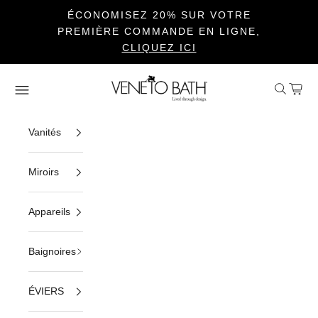
ÉCONOMISEZ 20% SUR VOTRE
PREMIÈRE COMMANDE EN LIGNE,
CLIQUEZ ICI
Passer au contenu
Veneto Bath
Ouvrir la 
Voir le
Ouvrir la navigation
Vanités
Miroirs
Appareils
Baignoires
ÉVIERS