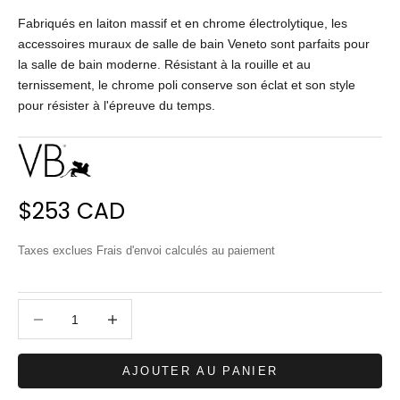
Fabriqués en laiton massif et en chrome électrolytique, les
accessoires muraux de salle de bain Veneto sont parfaits pour
la salle de bain moderne. Résistant à la rouille et au
ternissement, le chrome poli conserve son éclat et son style
pour résister à l'épreuve du temps.
Prix de vente
$253 CAD
Taxes exclues
Frais d'envoi calculés
au paiement
Diminuer la quantité
Diminuer la quantité
AJOUTER AU PANIER