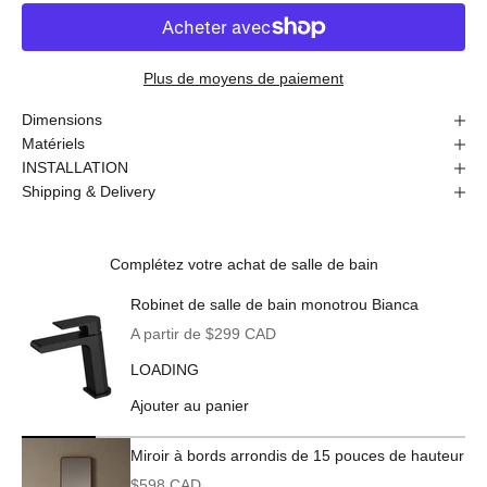
Plus de moyens de paiement
Dimensions
Matériels
INSTALLATION
Shipping & Delivery
Complétez votre achat de salle de bain
Robinet de salle de bain monotrou Bianca
Prix de vente
A partir de $299 CAD
LOADING
Ajouter au panier
Miroir à bords arrondis de 15 pouces de hauteur
Prix de vente
$598 CAD