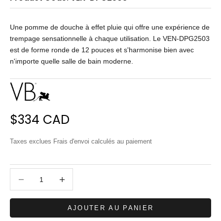
Une pomme de douche à effet pluie qui offre une expérience de
trempage sensationnelle à chaque utilisation. Le VEN-DPG2503
est de forme ronde de 12 pouces et s'harmonise bien avec
n'importe quelle salle de bain moderne.
Prix de vente
$334 CAD
Taxes exclues
Frais d'envoi calculés
au paiement
Diminuer la quantité
Diminuer la quantité
AJOUTER AU PANIER