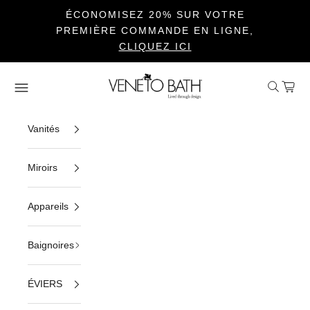
ÉCONOMISEZ 20% SUR VOTRE
PREMIÈRE COMMANDE EN LIGNE,
CLIQUEZ ICI
Passer au contenu
Veneto Bath
Ouvrir la 
Voir le
Ouvrir la navigation
Vanités
Miroirs
Appareils
Baignoires
ÉVIERS