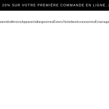
 20% SUR VOTRE PREMIÈRE COMMANDE EN LIGNE,
Vanités
Miroirs
Appareils
Baignoires
Éviers
Toilettes
Accessoires
Éclairag