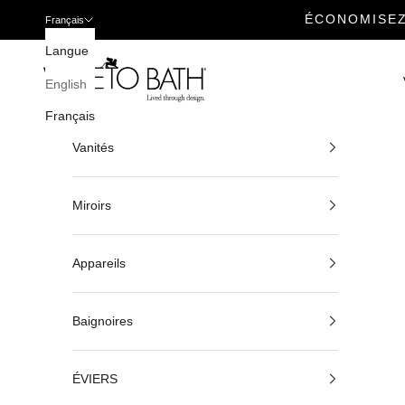
ÉCONOMISEZ
Français
Passer au contenu
Langue
Veneto Bath
English
Français
Vanités
Miroirs
Appareils
Baignoires
ÉVIERS