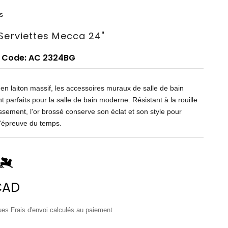
s
Serviettes Mecca 24"
 Code: AC 2324BG
en laiton massif, les accessoires muraux de salle de bain
t parfaits pour la salle de bain moderne. Résistant à la rouille
issement, l'or brossé conserve son éclat et son style pour
 l'épreuve du temps.
de vente
CAD
lues
Frais d'envoi calculés
au paiement