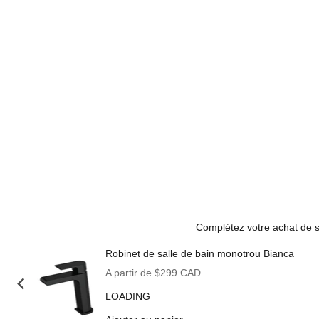
Complétez votre achat de s
Robinet de salle de bain monotrou Bianca
Prix de vente
A partir de $299 CAD
LOADING