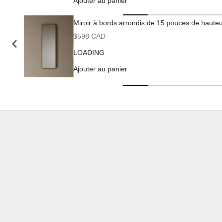
Ajouter au panier
Miroir à bords arrondis de 15 pouces de haute
Prix de vente
$598 CAD
LOADING
Ajouter au panier