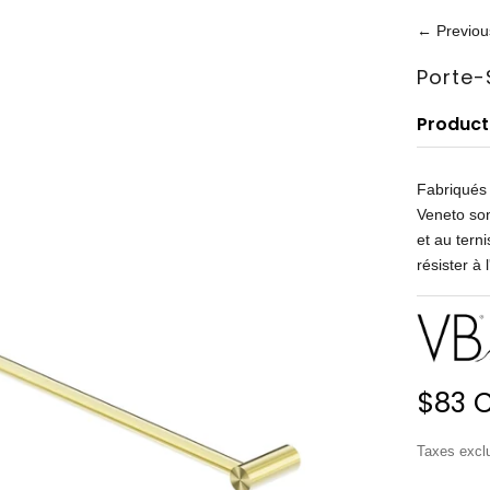
← Previou
Porte-
Product
Fabriqués 
Veneto son
et au tern
résister à
Prix 
$83 
Taxes exc