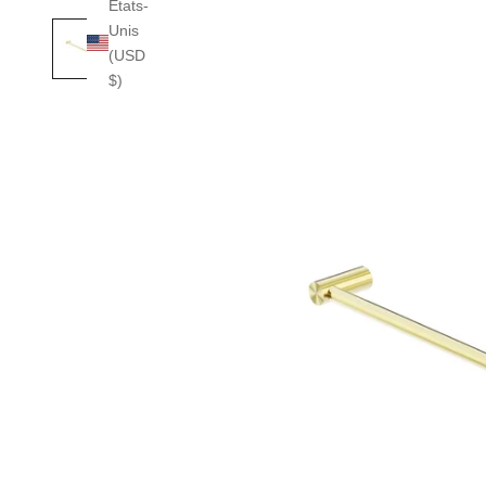
États-
Unis
(USD
$)