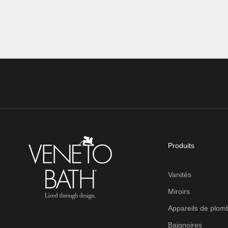
Produits
Vanités
Miroirs
Appareils de plom
Baignoires