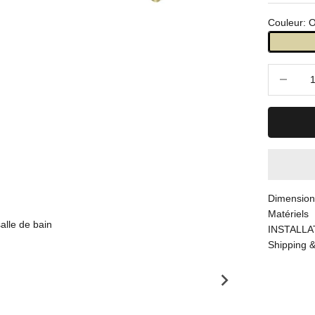
Couleur: 
Diminuer l
Dimension
Matériels
alle de bain
INSTALLA
Shipping &
Robi
Prix 
A pa
LOA