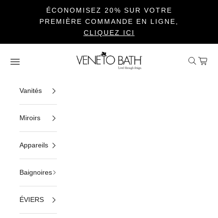
ÉCONOMISEZ 20% SUR VOTRE
PREMIÈRE COMMANDE EN LIGNE,
CLIQUEZ ICI
Passer au contenu
Veneto Bath
Ouvrir la 
Voir le
Ouvrir la navigation
Vanités
Miroirs
Appareils
Baignoires
ÉVIERS