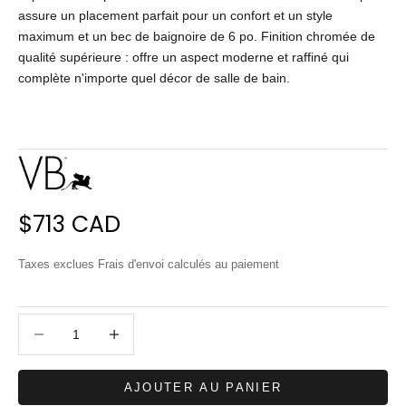
assure un placement parfait pour un confort et un style
maximum et un bec de baignoire de 6 po. Finition chromée de
qualité supérieure : offre un aspect moderne et raffiné qui
complète n'importe quel décor de salle de bain.
Prix de vente
$713 CAD
Taxes exclues
Frais d'envoi calculés
au paiement
Diminuer la quantité
Diminuer la quantité
AJOUTER AU PANIER