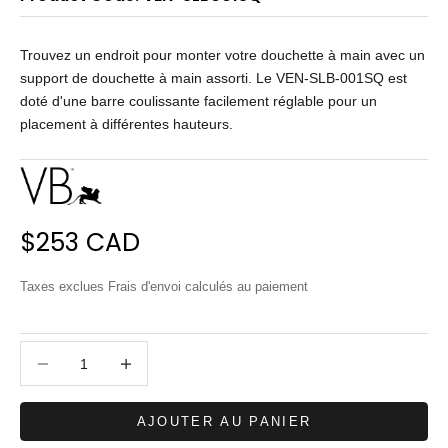
Trouvez un endroit pour monter votre douchette à main avec un
support de douchette à main assorti. Le VEN-SLB-001SQ est
doté d'une barre coulissante facilement réglable pour un
placement à différentes hauteurs.
Prix de vente
$253 CAD
Taxes exclues
Frais d'envoi calculés
au paiement
Diminuer la quantité
Diminuer la quantité
AJOUTER AU PANIER