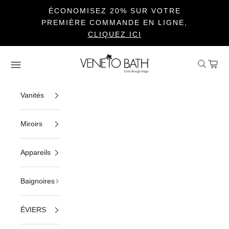
ÉCONOMISEZ 20% SUR VOTRE
PREMIÈRE COMMANDE EN LIGNE,
CLIQUEZ ICI
Passer au contenu
Veneto Bath
Ouvrir la 
Voir le
Ouvrir la navigation
Vanités
Miroirs
Appareils
Baignoires
ÉVIERS