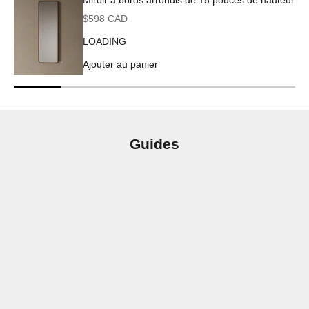
Prix de vente
$598 CAD
LOADING
Ajouter au panier
Guides