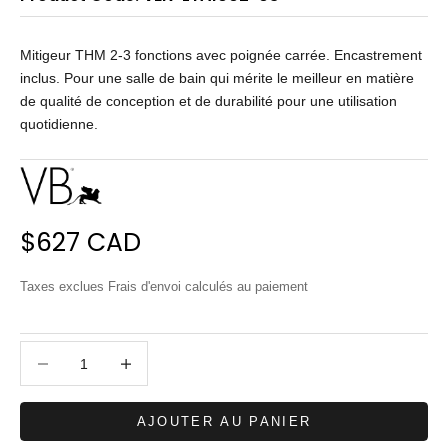
Mitigeur THM 2-3 fonctions avec poignée carrée. Encastrement
inclus. Pour une salle de bain qui mérite le meilleur en matière
de qualité de conception et de durabilité pour une utilisation
quotidienne.
Prix de vente
$627 CAD
Taxes exclues
Frais d'envoi calculés
au paiement
Diminuer la quantité
Diminuer la quantité
AJOUTER AU PANIER