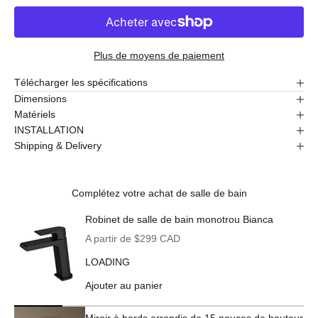
Plus de moyens de paiement
Télécharger les spécifications
Dimensions
Matériels
INSTALLATION
Shipping & Delivery
Complétez votre achat de salle de bain
Robinet de salle de bain monotrou Bianca
Prix de vente
A partir de $299 CAD
LOADING
Ajouter au panier
Miroir à bords arrondis de 15 pouces de hauteur