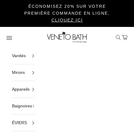
ÉCONOMISEZ 20% SUR VOTRE
PREMIÈRE COMMANDE EN LIGNE,
CLIQUEZ ICI
Passer au contenu
Veneto Bath
Ouvrir la 
Voir le
Ouvrir la navigation
Vanités
Miroirs
Appareils
Baignoires
ÉVIERS