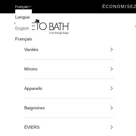
ÉCONOMISEZ
Français
Passer au contenu
Langue
Veneto Bath
English
Français
Vanités
Miroirs
Appareils
Baignoires
ÉVIERS