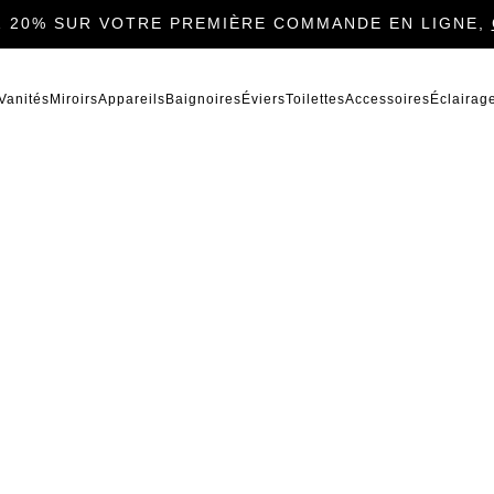
 20% SUR VOTRE PREMIÈRE COMMANDE EN LIGNE,
Vanités
Miroirs
Appareils
Baignoires
Éviers
Toilettes
Accessoires
Éclairag