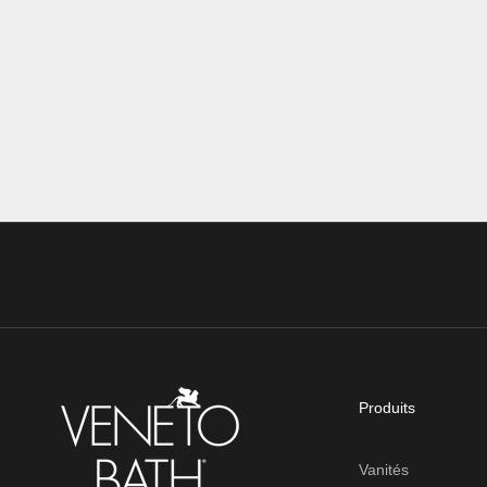
Acrylic For eve...
initialement
ou à entraxe 
En savoir plus
En savoir pl
Produits
Vanités