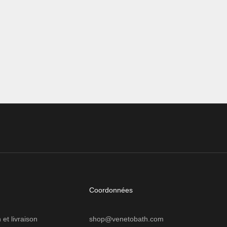
ment se
sont pas suffisamment résistantes pour
supporter un poids à ...
En savoir plus
Coordonnées
 et livraison
shop@venetobath.com