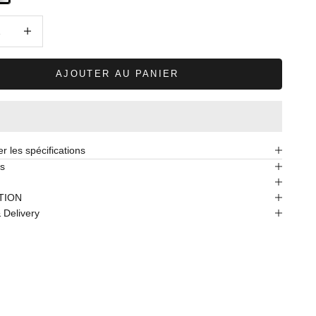
a quantité
Diminuer la quantité
AJOUTER AU PANIER
r les spécifications
s
TION
 Delivery
net de salle de bain monotrou Mecca 25