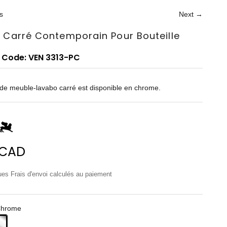
s
Next →
 Carré Contemporain Pour Bouteille
 Code: VEN 3313-PC
de meuble-lavabo carré est disponible en chrome.
de vente
 CAD
lues
Frais d'envoi calculés
au paiement
Chrome