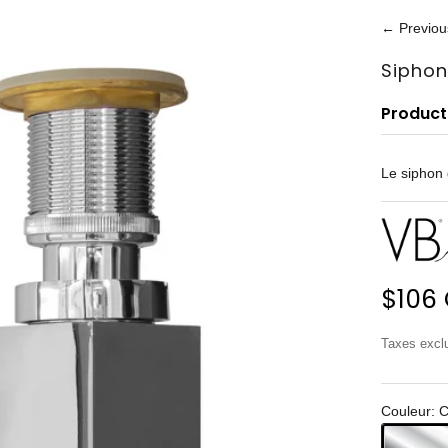
← Previou
Siphon
Product
Le siphon 
Prix 
$106
Taxes exc
Couleur: 