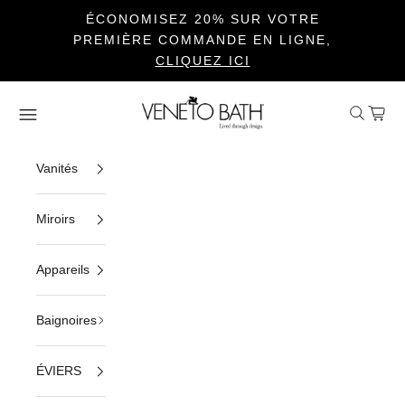
ÉCONOMISEZ 20% SUR VOTRE
PREMIÈRE COMMANDE EN LIGNE,
CLIQUEZ ICI
Passer au contenu
Veneto Bath
Ouvrir la 
Voir le
Ouvrir la navigation
Vanités
Miroirs
Appareils
Baignoires
ÉVIERS