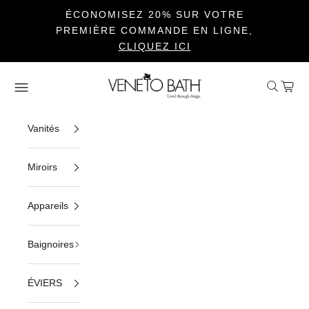
ÉCONOMISEZ 20% SUR VOTRE
PREMIÈRE COMMANDE EN LIGNE,
CLIQUEZ ICI
Passer au contenu
Veneto Bath
Ouvrir la 
Voir le
Ouvrir la navigation
Vanités
Miroirs
Appareils
Baignoires
ÉVIERS