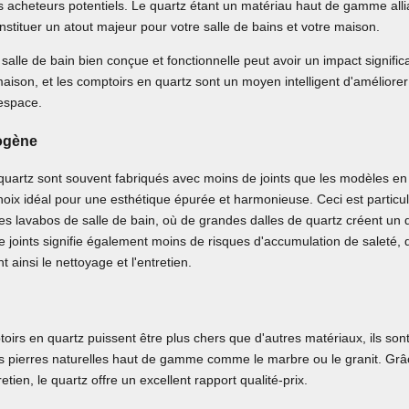
es acheteurs potentiels. Le quartz étant un matériau haut de gamme alli
constituer un atout majeur pour votre salle de bains et votre maison.
 salle de bain bien conçue et fonctionnelle peut avoir un impact significa
aison, et les comptoirs en quartz sont un moyen intelligent d'améliorer
'espace.
ogène
uartz sont souvent fabriqués avec moins de joints que les modèles en p
choix idéal pour une esthétique épurée et harmonieuse. Ceci est particu
es lavabos de salle de bain, où de grandes dalles de quartz créent un 
 joints signifie également moins de risques d'accumulation de saleté,
nt ainsi le nettoyage et l'entretien.
oirs en quartz puissent être plus chers que d'autres matériaux, ils son
s pierres naturelles haut de gamme comme le marbre ou le granit. Grâc
retien, le quartz offre un excellent rapport qualité-prix.