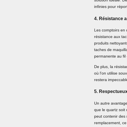
solution idéale. D
infinies pour répo
4.
Résistance a
Les comptoirs en q
résistance aux ta
produits nettoyants
taches de maquilla
permanente au fil
De plus, la résist
où l'on utilise so
restera impeccabl
5.
Respectueux
Un autre avantage 
que le quartz soit
peut contenir des 
remplacement, ce q