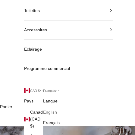
Toilettes
Accessoires
Éclairage
Programme commercial
CAD $
Français
Pays
Langue
Panier
Canada
English
(CAD
Français
$)