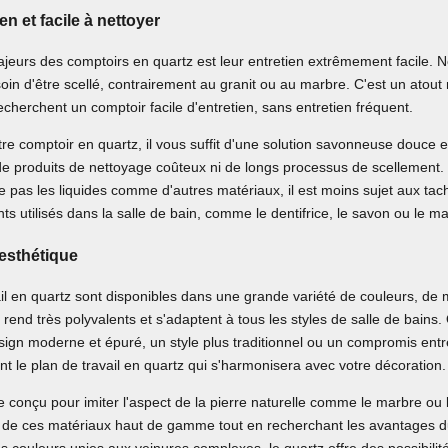
en et facile à nettoyer
jeurs des comptoirs en quartz est leur entretien extrêmement facile. N
oin d'être scellé, contrairement au granit ou au marbre. C'est un atout
recherchent un comptoir facile d'entretien, sans entretien fréquent.
tre comptoir en quartz, il vous suffit d'une solution savonneuse douce e
de produits de nettoyage coûteux ni de longs processus de scellement
e pas les liquides comme d'autres matériaux, il est moins sujet aux ta
nts utilisés dans la salle de bain, comme le dentifrice, le savon ou le ma
esthétique
il en quartz sont disponibles dans une grande variété de couleurs, de m
es rend très polyvalents et s'adaptent à tous les styles de salle de bains
sign moderne et épuré, un style plus traditionnel ou un compromis entr
t le plan de travail en quartz qui s'harmonisera avec votre décoration.
e conçu pour imiter l'aspect de la pierre naturelle comme le marbre ou l
t de ces matériaux haut de gamme tout en recherchant les avantages du 