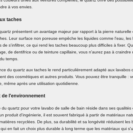
es couleurs unies aux veinures complexes, le quartz offre des possibili
ndre à vos envies.
ux taches
uartz présentent un avantage majeur par rapport à la pierre naturelle
ches. Leur surface non poreuse empêche les liquides comme l'eau, les h
 de s'infiltrer, ce qui rend les taches beaucoup plus difficiles à fixer. Qu
ge, de dentifrice ou de teinture capillaire, vous n'aurez pas à craindre
 du temps.
ance du quartz aux taches le rend particulièrement adapté aux lavabos d
uvent des cosmétiques et autres produits. Vous pouvez être tranquille : vo
e, même après une utilisation quotidienne.
 de l'environnement
du quartz pour votre lavabo de salle de bain réside dans ses qualités
 un produit d'ingénierie, il est souvent fabriqué à partir de matériaux na
matières recyclées. De plus, sa durabilité et sa longévité réduisent les
ui en fait un choix plus durable à long terme que les matériaux qui s'