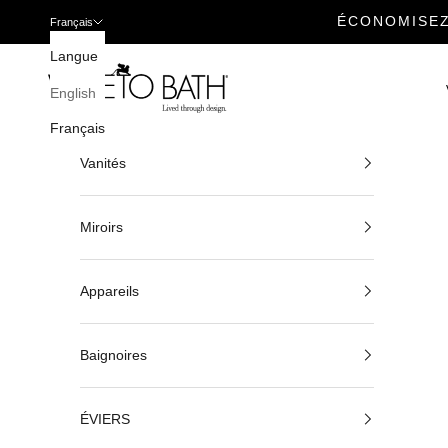
ÉCONOMISEZ
Français
Passer au contenu
Langue
Veneto Bath
English
Français
Vanités
Miroirs
Appareils
Baignoires
ÉVIERS