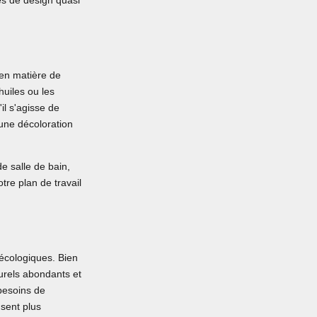
tés de design quasi
 en matière de
uiles ou les
'il s'agisse de
 une décoloration
e salle de bain,
tre plan de travail
 écologiques. Bien
turels abondants et
 besoins de
usent plus