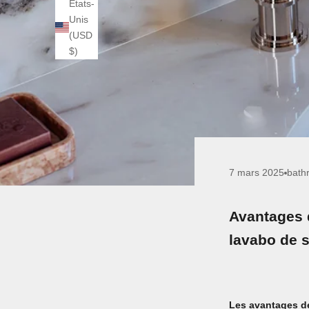
États-
Unis
(USD
$)
7 mars 2025
bath
Avantages d
lavabo de s
Les avantages de