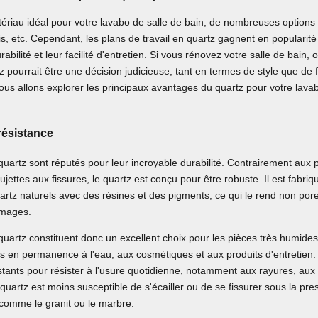
tériau idéal pour votre lavabo de salle de bain, de nombreuses options s
is, etc. Cependant, les plans de travail en quartz gagnent en popularité
rabilité et leur facilité d'entretien. Si vous rénovez votre salle de bain,
tz pourrait être une décision judicieuse, tant en termes de style que de f
nous allons explorer les principaux avantages du quartz pour votre lava
 résistance
uartz sont réputés pour leur incroyable durabilité. Contrairement aux p
ujettes aux fissures, le quartz est conçu pour être robuste. Il est fabr
artz naturels avec des résines et des pigments, ce qui le rend non pore
mmages.
quartz constituent donc un excellent choix pour les pièces très humide
 en permanence à l'eau, aux cosmétiques et aux produits d'entretien. 
tants pour résister à l'usure quotidienne, notamment aux rayures, aux
 quartz est moins susceptible de s'écailler ou de se fissurer sous la pre
 comme le granit ou le marbre.