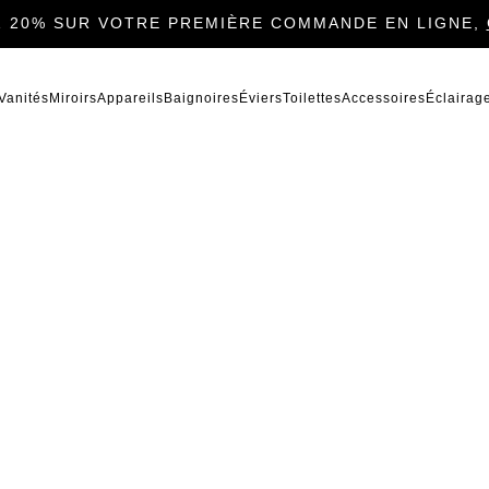
 20% SUR VOTRE PREMIÈRE COMMANDE EN LIGNE,
Vanités
Miroirs
Appareils
Baignoires
Éviers
Toilettes
Accessoires
Éclairag